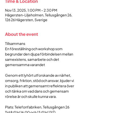
Time & Location
Nov 13, 2025, 1:00 PM – 2:30 PM
Hägersten-Liljeholmen, Tellusgången 26,
126 26 Hägersten, Sverige
About the event
Tillsammans
En föreställning och workshop som 
begrundar den djupa förbindelsen mellan 
samexistens, samarbete och det 
gemensamma varandet
Genom ett lyhört utforskande av närhet, 
omsorg, friktion, stöd och ansvar, bjuder vi 
in publiken att gemensamt reflektera över 
och tänka om vad dans och gemensam 
rörelse är och skulle kunna vara.
Plats: Telefonfabriken, Tellusgången 26
Tid 8/11 kl 16:00 och 13/11 kl 13🕛