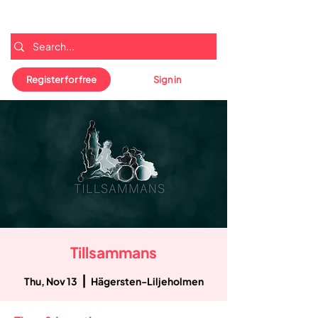
Register for free
Sign in
Tillsammans
  |  
Thu, Nov 13
Hägersten-Liljeholmen