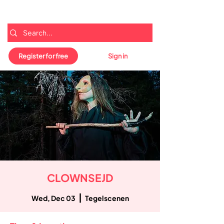
Register for free
Sign in
CLOWNSEJD
  |  
Wed, Dec 03
Tegelscenen