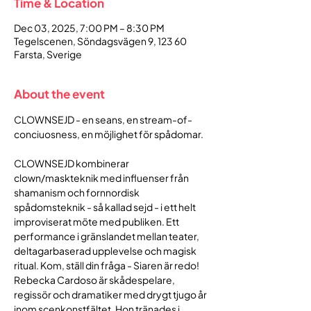
Time & Location
Dec 03, 2025, 7:00 PM – 8:30 PM
Tegelscenen, Söndagsvägen 9, 123 60
Farsta, Sverige
About the event
CLOWNSEJD - en seans, en stream-of-
conciuosness, en möjlighet för spådomar.
CLOWNSEJD kombinerar 
clown/maskteknik med influenser från 
shamanism och fornnordisk 
spådomsteknik - så kallad sejd - i ett helt 
improviserat möte med publiken. Ett 
performance i gränslandet mellan teater, 
deltagarbaserad upplevelse och magisk 
ritual. Kom, ställ din fråga - Siaren är redo!
Rebecka Cardoso är skådespelare, 
regissör och dramatiker med drygt tjugo år 
inom scenkonstfältet. Hon tränades i 