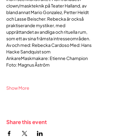
clown/maskteknik på Teater Halland, av 
bland annat Mario Gonzalez, Petter Heldt 
och Lasse Beischer. Rebecka är också 
praktiserande mystiker, med 
upprättandet av andliga och rituella rum, 
som ett av sina främsta intresseområden.
Av och med: Rebecka Cardoso Med: Hans 
Hacke Sandquist som 
AnkareMaskmakare: Etienne Champion
Foto: Magnus Åström
Show More
Share this event