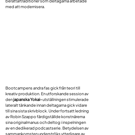
berättartraditioner som deltagarna arbetade 
med att modernisera.
Bootcampens andra fas gick från teori till 
kreativ produktion. En utforskande session av 
den 
japanska Yokai-
 utställningen stimulerade 
lateralt tänkande innan deltagarna gick vidare 
till sina sista skrivblock. Under fortsatt ledning 
av Robin Szappo färdigställde konstnärerna 
sina originalmanus och deltog i inspelningen 
av en dedikerad podcastserie. Betydelsen av 
sammankomsten underströks ytterligare av 