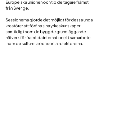
Europeiska unionen och tio deltagare främst 
från Sverige. 
Sessionerna gjorde det möjligt för dessa unga 
kreatörer att förfina sina yrkeskunskaper 
samtidigt som de byggde grundläggande 
nätverk för framtida internationellt samarbete 
inom de kulturella och sociala sektorerna.