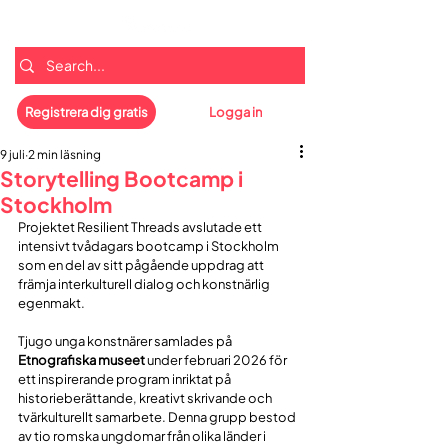
Registrera dig gratis
Logga in
9 juli
2 min läsning
Storytelling Bootcamp i
Stockholm
Projektet Resilient Threads avslutade ett 
intensivt tvådagars bootcamp i Stockholm 
som en del av sitt pågående uppdrag att 
främja interkulturell dialog och konstnärlig 
egenmakt. 
Tjugo unga konstnärer samlades på 
Etnografiska museet
 under februari 2026 för 
ett inspirerande program inriktat på 
historieberättande, kreativt skrivande och 
tvärkulturellt samarbete. Denna grupp bestod 
av tio romska ungdomar från olika länder i 