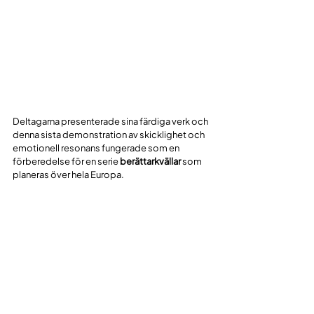
Deltagarna presenterade sina färdiga verk och 
denna sista demonstration av skicklighet och 
emotionell resonans fungerade som en 
förberedelse för en serie 
berättarkvällar
 som 
planeras över hela Europa.