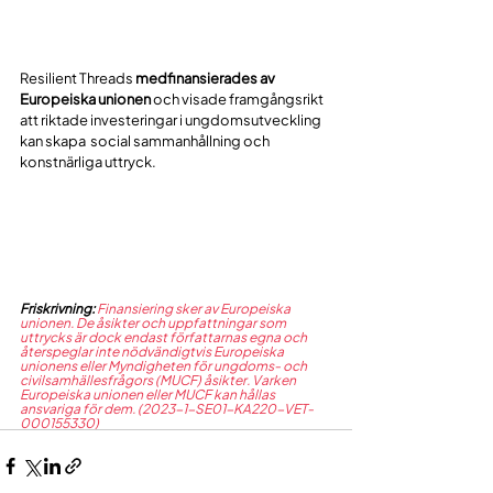
Resilient Threads 
medfinansierades av 
Europeiska unionen
 och visade framgångsrikt 
att riktade investeringar i ungdomsutveckling 
kan skapa  social sammanhållning och 
konstnärliga uttryck.
Friskrivning:
Finansiering sker av Europeiska 
unionen. De åsikter och uppfattningar som 
uttrycks är dock endast författarnas egna och 
återspeglar inte nödvändigtvis Europeiska 
unionens eller Myndigheten för ungdoms- och 
civilsamhällesfrågors (MUCF) åsikter. Varken 
Europeiska unionen eller MUCF kan hållas 
ansvariga för dem. (2023-1-SE01-KA220-VET-
000155330)