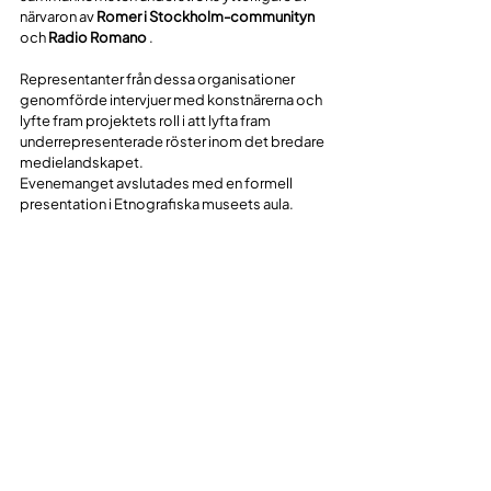
närvaron av 
Romer i Stockholm-communityn
och 
Radio Romano
 . 
Representanter från dessa organisationer 
genomförde intervjuer med konstnärerna och 
lyfte fram projektets roll i att lyfta fram 
underrepresenterade röster inom det bredare 
medielandskapet.
Evenemanget avslutades med en formell 
presentation i Etnografiska museets aula.