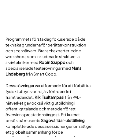
Programmets första dag fokuserade på de 
tekniska grunderna för berättarkonstruktion 
och scennärvaro. Branschexperter ledde 
workshops som inkluderade strukturella 
skrivtekniker med 
Robin Szappo
 och 
specialiserade teaterövningar med 
Maria 
Lindeberg
 från Smart Coop. 
Dessa övningar var utformade för att förbättra 
fysiskt uttryck och självförtroende i 
framträdandet. 
Kiki Tsaltampasi
 från PAL-
nätverket gav också viktig utbildning i 
offentligt talande och metoder för att 
övervinna prestationsångest. Ett kurerat 
besök på museets 
Sagovärldar-utställning
kompletterade dessa sessioner genom att ge 
ett globalt sammanhang för de 