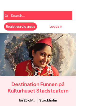
Registrera dig gratis
Logga in
Destination Funnen på
Kulturhuset Stadsteatern
  |  
lör 25 okt.
Stockholm