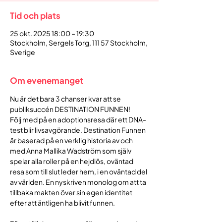
Tid och plats
25 okt. 2025 18:00 – 19:30
Stockholm, Sergels Torg, 111 57 Stockholm,
Sverige
Om evenemanget
Nu är det bara 3 chanser kvar att se 
publiksuccén DESTINATION FUNNEN!
Följ med på en adoptionsresa där ett DNA-
test blir livsavgörande. Destination Funnen 
är baserad på en verklig historia av och 
med Anna Mallika Wadström som själv 
spelar alla roller på en hejdlös, oväntad 
resa som till slut leder hem, i en oväntad del 
av världen. En nyskriven monolog om att ta 
tillbaka makten över sin egen identitet 
efter att äntligen ha blivit funnen.