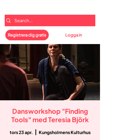
Registrera dig gratis
Logga in
Dansworkshop "Finding
Tools" med Teresia Björk
  |  
tors 23 apr.
Kungsholmens Kulturhus