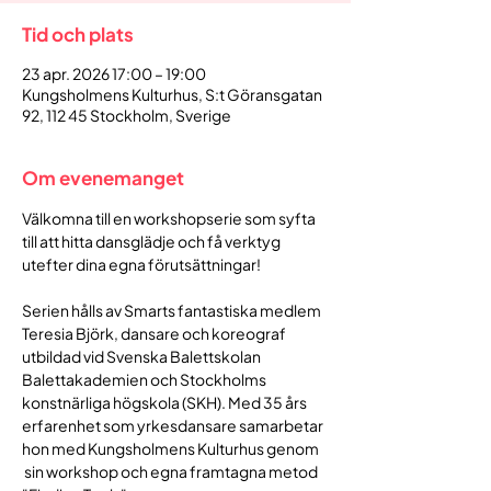
Tid och plats
23 apr. 2026 17:00 – 19:00
Kungsholmens Kulturhus, S:t Göransgatan
92, 112 45 Stockholm, Sverige
Om evenemanget
Välkomna till en workshopserie som syfta 
till att hitta dansglädje och få verktyg 
utefter dina egna förutsättningar!
Serien hålls av Smarts fantastiska medlem 
Teresia Björk, dansare och koreograf 
utbildad vid Svenska Balettskolan 
Balettakademien och Stockholms 
konstnärliga högskola (SKH). Med 35 års 
erfarenhet som yrkesdansare samarbetar 
hon med Kungsholmens Kulturhus genom 
 sin workshop och egna framtagna metod 