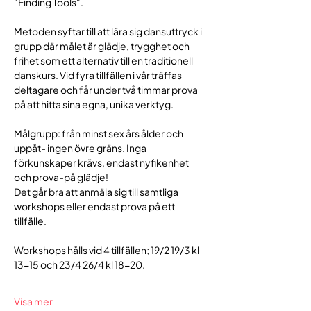
"Finding Tools".
Metoden syftar till att lära sig dansuttryck i 
grupp där målet är glädje, trygghet och 
frihet som ett alternativ till en traditionell 
danskurs. Vid fyra tillfällen i vår träffas 
deltagare och får under två timmar prova 
på att hitta sina egna, unika verktyg.
Målgrupp: från minst sex års ålder och 
uppåt- ingen övre gräns. Inga 
förkunskaper krävs, endast nyfikenhet 
och prova-på glädje! 
Det går bra att anmäla sig till samtliga 
workshops eller endast prova på ett 
tillfälle.
Workshops hålls vid 4 tillfällen; 19/2 19/3 kl 
13-15 och 23/4 26/4 kl 18-20.
Visa mer