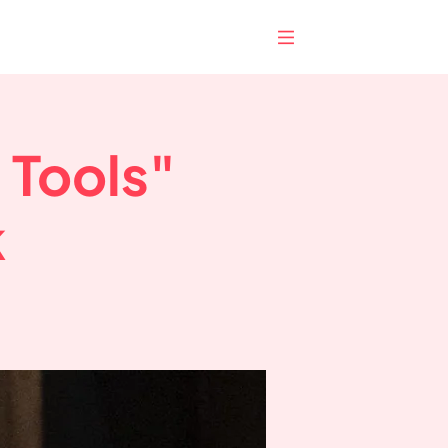
 Tools"
k