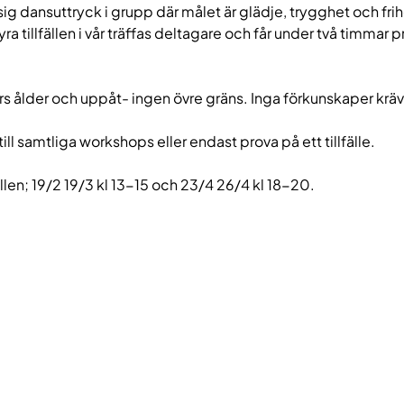
 sig dansuttryck i grupp där målet är glädje, trygghet och frihe
yra tillfällen i vår träffas deltagare och får under två timmar p
rs ålder och uppåt- ingen övre gräns. Inga förkunskaper kräv
ill samtliga workshops eller endast prova på ett tillfälle.
ällen; 19/2 19/3 kl 13-15 och 23/4 26/4 kl 18-20.