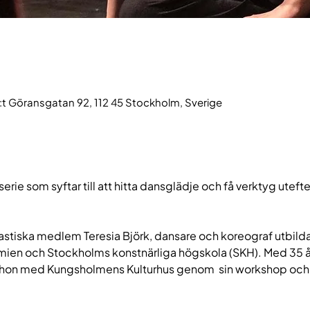
t Göransgatan 92, 112 45 Stockholm, Sverige
rie som syftar till att hitta dansglädje och få verktyg utefte
tastiska medlem Teresia Björk, dansare och koreograf utbild
ien och Stockholms konstnärliga högskola (SKH). Med 35 å
 hon med Kungsholmens Kulturhus genom  sin workshop och