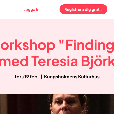
Logga in
Registrera dig gratis
rkshop "Finding
med Teresia Björ
tors 19 feb.
  |  
Kungsholmens Kulturhus