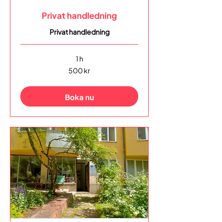
Privat handledning
Privat handledning
1 h
500
500 kr
svenska
kronor
Boka nu