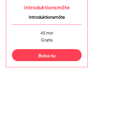
Introduktionsmöte
Introduktionsmöte
45 min
Gratis
Gratis
Boka nu
FÖR FRILANSARE​
Medlemskap i kooperativet
Sök kulturstöd
Kom igång med fakturering